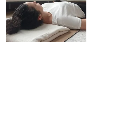
Repos profond
Pour connaître les nouveaux événements
en primeur, i
nscrivez-vous ici:
Prénom
Nom de famille