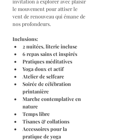
invitation à explorer avec plaisir 
le mouvement pour attiser le 
vent de renouveau qui émane de 
nos profondeurs.
Inclusions: 
2 nuitées, literie incluse
6 repas sains et inspirés 
Pratiques méditatives
Yoga doux et actif
Atelier de selfcare
Soirée de célébration 
printanière
Marche contemplative en 
nature
Temps libre
Tisanes & collations 
Accessoires pour la 
pratique de yoga