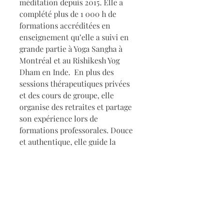
méditation depuis 2015. Elle a 
complété plus de 1 000 h de 
formations accréditées en 
enseignement qu’elle a suivi en 
grande partie à Yoga Sangha à 
Montréal
 et au Rishikesh Yog 
Dham en Inde
. 
 En plus des 
sessions thérapeutiques privées 
et des cours de groupe, elle 
organise des 
retraites et partage 
son expérience lors de 
formations professorales. Douce 
et authentique, elle guide la 
connexion au souffle et au 
ressenti pour favoriser 
l’harmonie du cœur, du corps et 
de l’esprit. Inspirée par diverses 
traditions ; yogique, bouddhiste, 
ayurvédique, la nature, les 