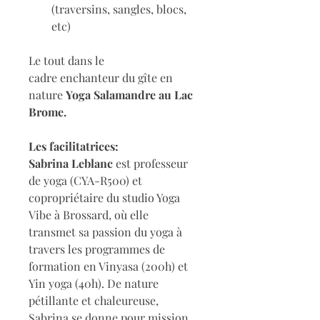
(traversins, sangles, blocs, 
etc)
Le tout dans le 
cadre enchanteur du gîte en 
nature 
Yoga Salamandre au Lac 
Brome. 
Les facilitatrices: 
Sabrina Leblanc
 est professeur 
de yoga (CYA-R500) et 
copropriétaire du studio Yoga 
Vibe à Brossard, où elle 
transmet sa passion du yoga à 
travers les programmes de 
formation en Vinyasa (200h) et 
Yin yoga (40h). De nature 
pétillante et chaleureuse, 
Sabrina se donne pour mission 